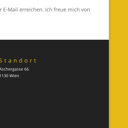
E-Mail erreichen. Ich freue mich von
Standort
Aschergasse 66
1130 Wien