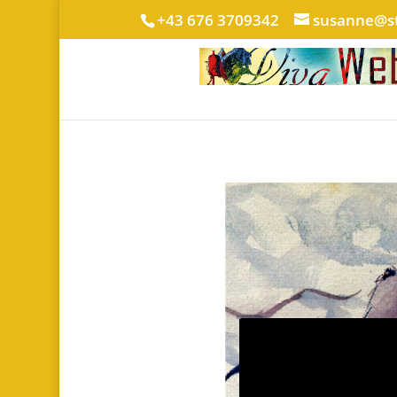
+43 676 3709342
susanne@st