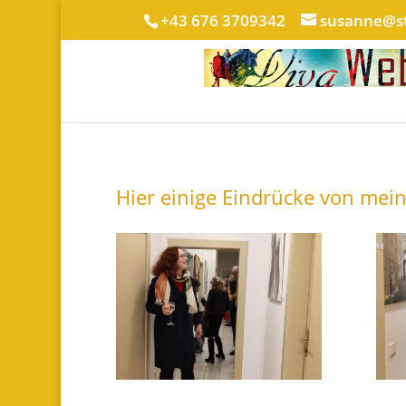
+43 676 3709342
susanne@st
Hier einige Eindrücke von mein