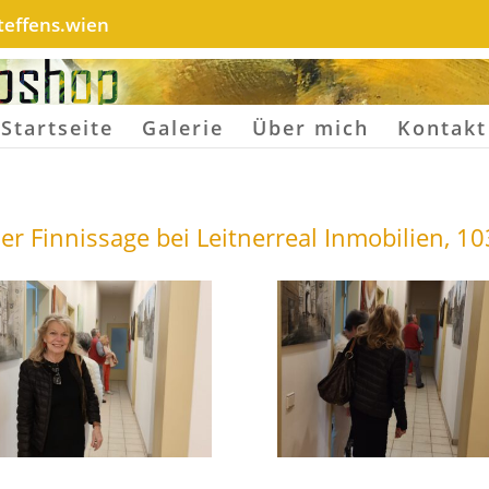
effens.wien
Startseite
Galerie
Über mich
Kontakt
er Finnissage bei Leitnerreal Inmobilien, 1