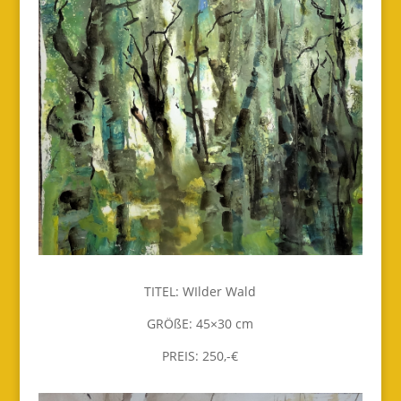
TITEL: WIlder Wald
GRÖßE: 45×30 cm
PREIS: 250,-€