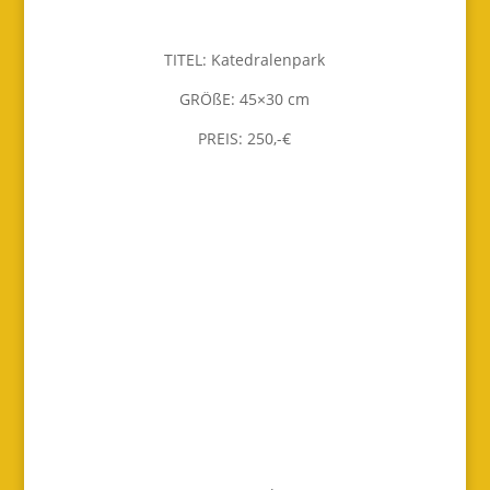
TITEL: Katedralenpark
GRÖßE: 45×30 cm
PREIS: 250,-€