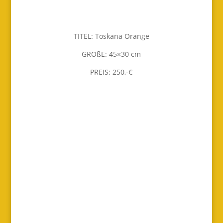
TITEL: Toskana Orange
GRÖßE: 45×30 cm
PREIS: 250,-€