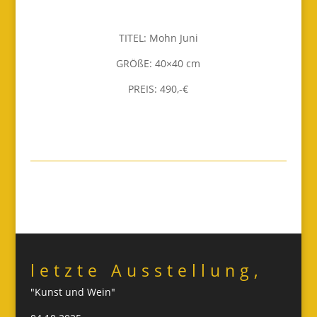
TITEL: Mohn Juni
GRÖßE: 40×40 cm
PREIS: 490,-€
letzte Ausstellung,
"Kunst und Wein"