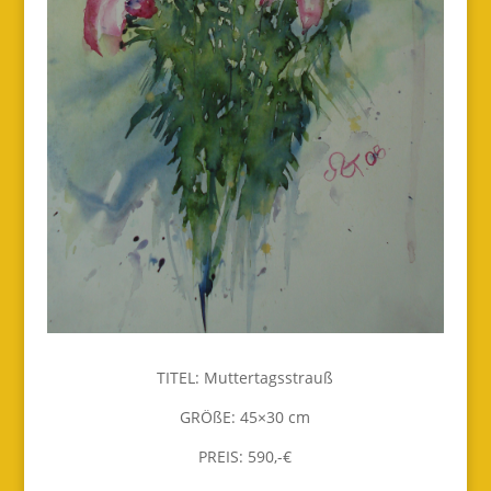
TITEL: Muttertagsstrauß
GRÖßE: 45×30 cm
PREIS: 590,-€