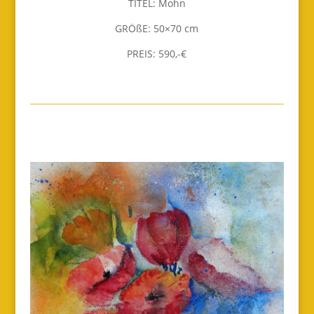
TITEL: Mohn
GRÖßE: 50×70 cm
PREIS: 590,-€